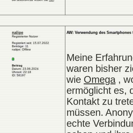
nalipe
AW: Verwendung des Smartphones f
Registrierter Nutzer
Registriert seit: 15.07.2022
Beiträge: 11
nalipe: Offline
Meine Erfahrun
waren bisher zi
Beitrag
Datum: 23.06.2024
Uhrzeit: 22:18
ID: 58197
wie
Omega
, w
ermöglicht es, 
Kontakt zu tre
müssen. Anonym
echte Verbindu