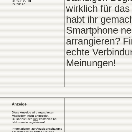
Uhrzeit: 22:18
ID: 58196
wirklich für da
habt ihr gemac
Smartphone ne
arrangieren? Fin
echte Verbindu
Meinungen!
Anzeige
Diese Anzeige wird registrierten
Mitgliedern nicht angezeigt.
Du kannst Dich
hier
kostenlos bei
tektorum.de registrieren!
Informationen zur Anzeigenschaltung
bei tektorum.de finden Sie
hier
.