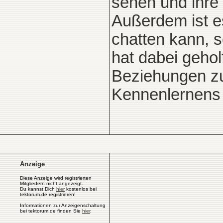
sehen und ihre 
Außerdem ist e
chatten kann, 
hat dabei gehol
Beziehungen zu
Kennenlernens a
Anzeige
Diese Anzeige wird registrierten
Mitgliedern nicht angezeigt.
Du kannst Dich
hier
kostenlos bei
tektorum.de registrieren!
Informationen zur Anzeigenschaltung
bei tektorum.de finden Sie
hier
.