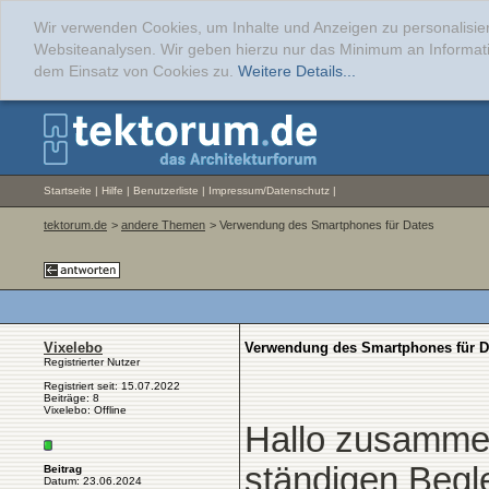
Wir verwenden Cookies, um Inhalte und Anzeigen zu personalisier
Websiteanalysen. Wir geben hierzu nur das Minimum an Informati
dem Einsatz von Cookies zu.
Weitere Details...
Startseite
|
Hilfe
|
Benutzerliste
|
Impressum/Datenschutz
|
tektorum.de
>
andere Themen
> Verwendung des Smartphones für Dates
Vixelebo
Verwendung des Smartphones für D
Registrierter Nutzer
Registriert seit: 15.07.2022
Beiträge: 8
Vixelebo: Offline
Hallo zusamme
ständigen Beglei
Beitrag
Datum: 23.06.2024