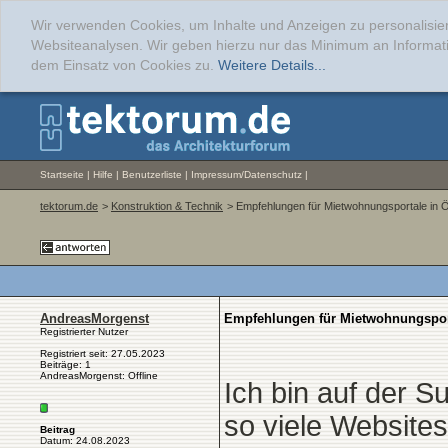
Wir verwenden Cookies, um Inhalte und Anzeigen zu personalisier
Websiteanalysen. Wir geben hierzu nur das Minimum an Informati
dem Einsatz von Cookies zu.
Weitere Details...
Startseite
|
Hilfe
|
Benutzerliste
|
Impressum/Datenschutz
|
tektorum.de
>
Konstruktion & Technik
> Empfehlungen für Mietwohnungsportale in Ö
AndreasMorgenst
Empfehlungen für Mietwohnungsport
Registrierter Nutzer
Registriert seit: 27.05.2023
Beiträge: 1
AndreasMorgenst: Offline
Ich bin auf der S
so viele Website
Beitrag
Datum: 24.08.2023