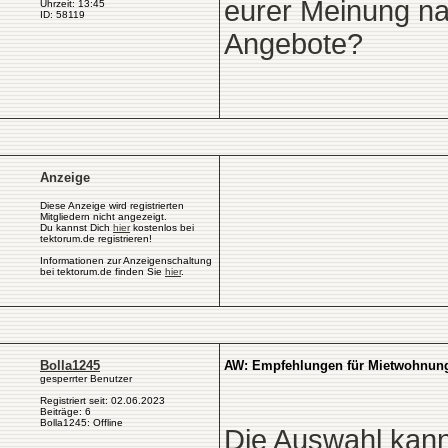
eurer Meinung nac
Uhrzeit: 13:45
ID: 58119
Angebote?
Anzeige
Diese Anzeige wird registrierten
Mitgliedern nicht angezeigt.
Du kannst Dich
hier
kostenlos bei
tektorum.de registrieren!
Informationen zur Anzeigenschaltung
bei tektorum.de finden Sie
hier
.
Bolla1245
AW: Empfehlungen für Mietwohnungs
gesperrter Benutzer
Registriert seit: 02.06.2023
Beiträge: 6
Bolla1245: Offline
Die Auswahl kann 