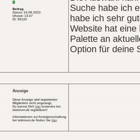
Suche habe ich ei
Beitrag
Datum: 24.08.2023
habe ich sehr gu
Uhrzeit: 13:47
ID: 58120
Website hat eine 
Palette an aktue
Option für deine 
Anzeige
Diese Anzeige wird registrierten
Mitgliedern nicht angezeigt.
Du kannst Dich
hier
kostenlos bei
tektorum.de registrieren!
Informationen zur Anzeigenschaltung
bei tektorum.de finden Sie
hier
.