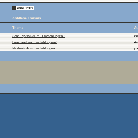
Ähnliche Themen
Thema
Au
Schnupperstudium - Empfehlungen?
xx
bau-münchen: Empfehlungen?
Ar
Masterstudium Empfehlungen
joy