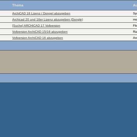
Thema
Au
ArchiCAD 18 Lizenz / Dongel abzugeben
Sp
Archicad 20 und 16er Lizenz abzugeben (Dongle)
mo
[Suche] ARCHICAD 17 Vollversion
Fl
Vollversion ArchiCAD 15/16 abzugeben
Ra
Vollversion ArchiCAD 16 abzugeben
Ar