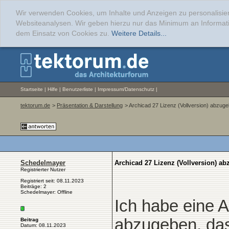
Wir verwenden Cookies, um Inhalte und Anzeigen zu personalisier
Websiteanalysen. Wir geben hierzu nur das Minimum an Informati
dem Einsatz von Cookies zu.
Weitere Details...
Startseite
|
Hilfe
|
Benutzerliste
|
Impressum/Datenschutz
|
tektorum.de
>
Präsentation & Darstellung
> Archicad 27 Lizenz (Vollversion) abzug
Schedelmayer
Archicad 27 Lizenz (Vollversion) a
Registrierter Nutzer
Registriert seit: 08.11.2023
Beiträge: 2
Schedelmayer: Offline
Ich habe eine A
abzugeben, das 
Beitrag
Datum: 08.11.2023