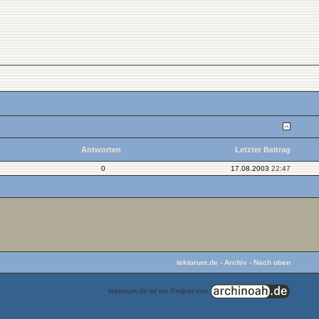
Antworten
Letzter Beitrag
0
17.08.2003
22:47
tektorum.de
-
Archiv
-
Nach oben
tektorum.de ist ein Projekt von