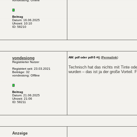
vondesiong: Offline
Beitrag
Datum: 16.06.2025
Uhrzeit: 10:10
ID: 58210
vondesiong
AW: pdf oder pdf-5
#
6
(
Permalink
)
Registrierter Nutzer
Technisch hat das nichts mit Tinte oder
Registriert seit: 23.03.2021
wurden – das ist ja der große Vorteil.
Beiträge: 32
vondesiong: Offline
Beitrag
Datum: 21.06.2025
Uhrzeit: 21:06
ID: 58211
Anzeige