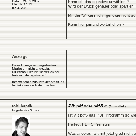
Datum: 26.02.2009
Kann ich das irgendwo anwählen ?
Uhrzeit: 10:22
Wird der Druck genauer oder spart er T
ID: 32798
Mit der "5" kann ich irgendwie nicht so
Kann hier jemand weiterhelfen ?
Anzeige
Diese Anzeige wird registrierten
Mitgliedern nicht angezeigt.
Du kannst Dich
hier
kostenlos bei
tektorum.de registrieren!
Informationen zur Anzeigenschaltung
bei tektorum.de finden Sie
hier
.
tobi haptik
AW: pdf oder pdf-5
#
2
(
Permalink
)
Registrierter Nutzer
Ist vllt pdf5 das PDF Programm so wi
Perfect PDF 5 Premium
Was anderes fällt mit jetzt grad nicht ei