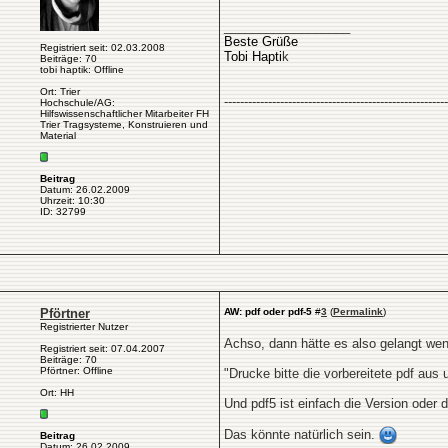
__________________
Beste Grüße
Registriert seit: 02.03.2008
Tobi Hapti
k
Beiträge: 70
tobi haptik: Offline
Ort: Trier
--------------------------------------------------------
Hochschule/AG:
Hilfswissenschaftlicher Mitarbeiter FH
Trier Tragsysteme, Konstruieren und
Material
Beitrag
Datum: 26.02.2009
Uhrzeit: 10:30
ID: 32799
Pförtner
AW: pdf oder pdf-5
#
3
(
Permalink
)
Registrierter Nutzer
Achso, dann hätte es also gelangt wen
Registriert seit: 07.04.2007
Beiträge: 70
Pförtner: Offline
"Drucke bitte die vorbereitete pdf au
Ort: HH
Und pdf5 ist einfach die Version oder
Das könnte natürlich sein.
Beitrag
Datum: 26.02.2009