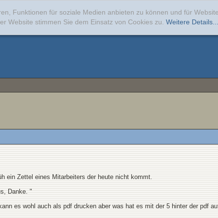
ren, Funktionen für soziale Medien anbieten zu können und für Websi
erer Website stimmen Sie dem Einsatz von Cookies zu.
Weitere Details..
üh ein Zettel eines Mitarbeiters der heute nicht kommt.
us, Danke. "
ann es wohl auch als pdf drucken aber was hat es mit der 5 hinter der pdf au