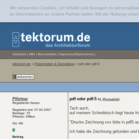
Wir verwenden Cookies, um Inhalte und Anzeigen zu personalisie
an Informationen an unsere Partner weiter. Mit der Nutzung uns
Startseite
|
Hilfe
|
Benutzerliste
|
Impressum/Datenschutz
|
tektorum.de
>
Präsentation & Darstellung
> pdf oder pdf-5
Pförtner
pdf oder pdf-5
#
1
(
Permalink
)
Registrierter Nutzer
Tach auch,
Registriert seit: 07.04.2007
auf meinem Schreibtisch liegt heute fr
Beiträge: 70
Pförtner: Offline
"Drucke Zeichnung xxx bitte in pdf5 a
Ort: HH
Ich habe die Zeichnung gefunden und k
Beitrag