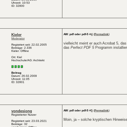
Uhrzeit: 10:53
ID: 32800
Kieler
AW: pdf oder pdf-5
#
4
(
Permalink
)
Moderator
vielleicht meint er auch Acrobat 5, da
Registriert seit: 22.02.2005
das
Perfect PDF 5
Programm installiert
Beiträge: 2.336
Kieler: Offline
Ort: Kiel
Hochschule/AG: Architekt
Beitrag
Datum: 26.02.2009
Uhrzeit: 11:05
ID: 32801
vondesiong
AW: pdf oder pdf-5
#
5
(
Permalink
)
Registrierter Nutzer
Moin, ja – solche kryptischen Hinweis
Registriert seit: 23.03.2021
Beiträge: 32