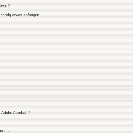
inte ?
 richtig etwas anfangen.
e Adobe Acrobat ?
n .....