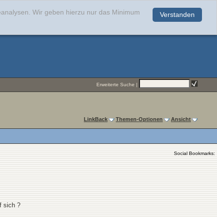
teanalysen. Wir geben hierzu nur das Minimum
Verstanden
.
Erweiterte Suche
|
LinkBack
Themen-Optionen
Ansicht
Social Bookmarks:
f sich ?