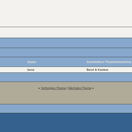
Autor
Architektur-Themenbereiche
bene
Beruf & Karriere
«
Vorheriges Thema
|
Nächstes Thema
»