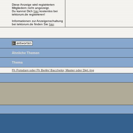
Diese Anzeige wird registrierten
Mitgliedern nicht angezeigt.
Du kannst Dich
hier
kostenlos bei
tektorum.de registrieren!
Informationen zur Anzeigenschaltung
bei tektorum.de finden Sie
hier
.
Ähnliche Themen
Thema
Fh Potsdam oder Fh Berlin/ Bacchelor, Master oder Dipl.-Ing