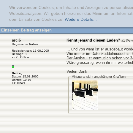
Wir verwenden Cookies, um Inhalte und Anzeigen zu personalisier
Websiteanalysen. Wir geben hierzu nur das Minimum an Informati
dem Einsatz von Cookies zu.
Weitere Details...
Einzelnen Beitrag anzeigen
arci6
Kennt jemand diesen Laden?
#
1
(
Per
Registrierter Nutzer
... und von wem ist er ausgebaut word
Registriert seit: 15.08.2005
Wie immer im Datenkuddelmuddel ist hi
Beiträge: 1
arci6: Offline
Der Ausbau ist vermutlich schon vor 
Wäre grossartig, wenn ihr mir weiterhe
Vielen Dank
Beitrag
Datum: 15.08.2005
Miniaturansicht angehängter Grafiken
Uhrzeit: 10:39
ID: 10521