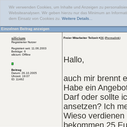
Wir verwenden Cookies, um Inhalte und Anzeigen zu personalisier
Websiteanalysen. Wir geben hierzu nur das Minimum an Informati
dem Einsatz von Cookies zu.
Weitere Details...
Einzelnen Beitrag anzeigen
silicium
Freier Mitarbeiter Teilzeit
#
26
(
Permalink
)
Registrierter Nutzer
Registriert seit: 11.06.2003
Beiträge: 6
silicium: Offline
Hallo,
Beitrag
Datum: 26.10.2005
auch mir brennt 
Uhrzeit: 19:07
ID: 11462
Habe ein Angebot 
Darf oder sollte
ansetzen? Ich me
Wieso verdienen G
bekommen 25 Euro