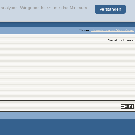
teanalysen. Wir geben hierzu nur das Minimum
Verstanden
.
Thema
:
Informationen zur Allianz Arena
Social Bookmarks: