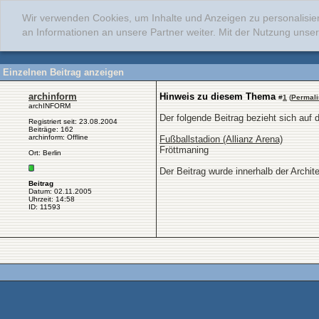
Wir verwenden Cookies, um Inhalte und Anzeigen zu personalisie
an Informationen an unsere Partner weiter. Mit der Nutzung uns
Einzelnen Beitrag anzeigen
archinform
Hinweis zu diesem Thema
#
1
(
Permali
archINFORM
Der folgende Beitrag bezieht sich auf 
Registriert seit: 23.08.2004
Beiträge: 162
archinform: Offline
Fußballstadion (Allianz Arena)
Fröttmaning
Ort: Berlin
Der Beitrag wurde innerhalb der Archi
Beitrag
Datum: 02.11.2005
Uhrzeit: 14:58
ID: 11593