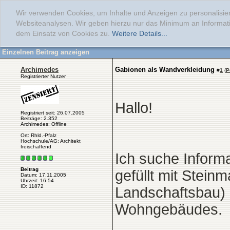
Wir verwenden Cookies, um Inhalte und Anzeigen zu personalisier
Websiteanalysen. Wir geben hierzu nur das Minimum an Informati
dem Einsatz von Cookies zu.
Weitere Details...
Einzelnen Beitrag anzeigen
Archimedes
Gabionen als Wandverkleidung
#
1
(
P
Registrierter Nutzer
Hallo!
Registriert seit: 26.07.2005
Beiträge: 2.352
Archimedes: Offline
Ort: Rhld.-Pfalz
Hochschule/AG: Architekt
freischaffend
Ich suche Inform
Beitrag
gefüllt mit Stein
Datum: 17.11.2005
Uhrzeit: 16:54
ID: 11872
Landschaftsbau) 
Wohngebäudes.