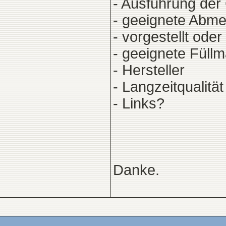
- Ausführung der 
- geeignete Abm
- vorgestellt ode
- geeignete Füllma
- Hersteller
- Langzeitqualitä
- Links?
Danke.