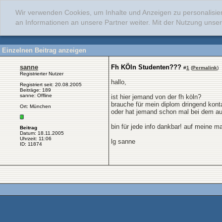
Wir verwenden Cookies, um Inhalte und Anzeigen zu personalisie
an Informationen an unsere Partner weiter. Mit der Nutzung uns
Einzelnen Beitrag anzeigen
sanne
Fh KÖln Studenten???
#
1
(
Permalink
)
Registrierter Nutzer
hallo,
Registriert seit: 20.08.2005
Beiträge: 189
sanne: Offline
ist hier jemand von der fh köln?
brauche für mein diplom dringend kon
Ort: München
oder hat jemand schon mal bei dem a
bin für jede info dankbar! auf meine mai
Beitrag
Datum: 18.11.2005
Uhrzeit: 11:06
lg sanne
ID: 11874