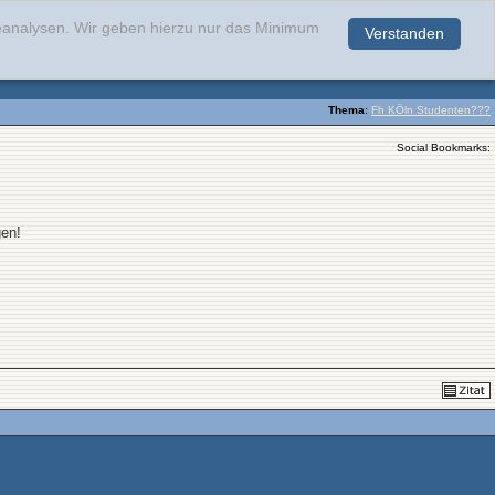
teanalysen. Wir geben hierzu nur das Minimum
Verstanden
.
Thema
:
Fh KÖln Studenten???
Social Bookmarks:
gen!