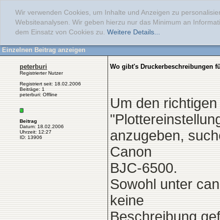
Wir verwenden Cookies, um Inhalte und Anzeigen zu personalisier
Websiteanalysen. Wir geben hierzu nur das Minimum an Informati
dem Einsatz von Cookies zu.
Weitere Details...
Einzelnen Beitrag anzeigen
peterburi
Wo gibt's Druckerbeschreibungen f
Registrierter Nutzer
Registriert seit: 18.02.2006
Beiträge: 1
peterburi: Offline
Um den richtigen 
"Plottereinstellun
Beitrag
Datum: 18.02.2006
anzugeben, suche
Uhrzeit: 12:27
ID: 13906
Canon
BJC-6500.
Sowohl unter can
keine
Beschreibung gef