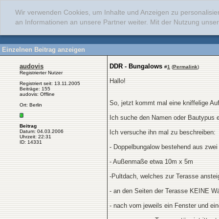
Wir verwenden Cookies, um Inhalte und Anzeigen zu personalisie
an Informationen an unsere Partner weiter. Mit der Nutzung uns
Einzelnen Beitrag anzeigen
audovis
DDR - Bungalows
#
1
(
Permalink
)
Registrierter Nutzer
Hallo!
Registriert seit: 13.11.2005
Beiträge: 155
audovis: Offline
So, jetzt kommt mal eine kniffelige Au
Ort: Berlin
Ich suche den Namen oder Bautypus ei
Beitrag
Datum: 04.03.2006
Ich versuche ihn mal zu beschreiben:
Uhrzeit: 22:31
ID: 14331
- Doppelbungalow bestehend aus zwei 
- Außenmaße etwa 10m x 5m
-Pultdach, welches zur Terasse ansteig
- an den Seiten der Terasse KEINE W
- nach vorn jeweils ein Fenster und ein