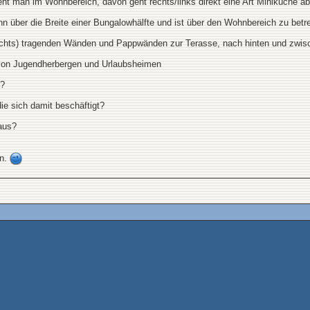
steht man im Wohnbereich, davon geht rechts/links direkt eine Art Miniküche 
nn über die Breite einer Bungalowhälfte und ist über den Wohnbereich zu betr
e, rechts) tragenden Wänden und Pappwänden zur Terasse, nach hinten und zw
n von Jugendherbergen und Urlaubsheimen
s?
ie sich damit beschäftigt?
aus?
en.