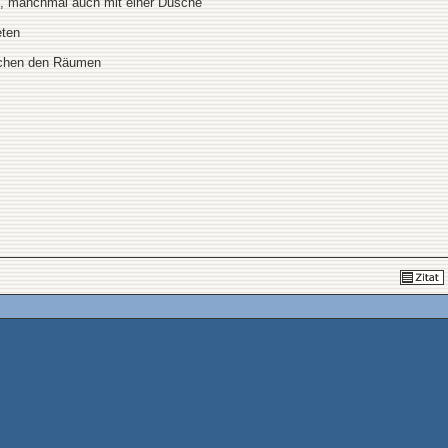
ab, manchmal auch mit einer Dusche
eten
ischen den Räumen