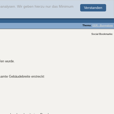
teanalysen. Wir geben hierzu nur das Minimum
Verstanden
.
Thema
:
DDR - Bungalows
Social Bookmarks:
fen wurde.
samte Gebäudebreite erstreckt