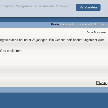
teanalysen. Wir geben hierzu nur das Minimum
Verstanden
.
Thema
:
Französische Regierung zieht CPE zurück
Social Bookmarks:
gsschutzes bei unter 25-jährigen. Ein Gesetz, daß höchst ungerecht wäre,
 zu erleichtern.