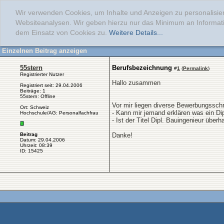
Wir verwenden Cookies, um Inhalte und Anzeigen zu personalisier
Websiteanalysen. Wir geben hierzu nur das Minimum an Informati
dem Einsatz von Cookies zu.
Weitere Details...
Einzelnen Beitrag anzeigen
55stern
Berufsbezeichnung
#
1
(
Permalink
)
Registrierter Nutzer
Hallo zusammen
Registriert seit: 29.04.2006
Beiträge: 1
55stern: Offline
Vor mir liegen diverse Bewerbungsschr
Ort: Schweiz
- Kann mir jemand erklären was ein D
Hochschule/AG: Personalfachfrau
- Ist der Titel Dipl. Bauingenieur übe
Beitrag
Danke!
Datum: 29.04.2006
Uhrzeit: 08:39
ID: 15425