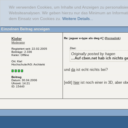
Wir verwenden Cookies, um Inhalte und Anzeigen zu personalisier
Websiteanalysen. Wir geben hierzu nur das Minimum an Informati
dem Einsatz von Cookies zu.
Weitere Details...
Einzelnen Beitrag anzeigen
Kieler
Re: jaguar e-type als dwg
#
7
(
Permalink
)
Moderator
Zitat:
Registriert seit: 22.02.2005
Beiträge: 2.336
Originally posted by hagen
Kieler: Offline
...Auf cben.net hab ich nichts g
Ort: Kiel
Hochschule/AG: Architekt
und
da
ist echt nichts bei?
Beitrag
Datum: 30.04.2006
[edit]
hier
ist noch einer in 3D, aber obe
Uhrzeit: 14:21
ID: 15440