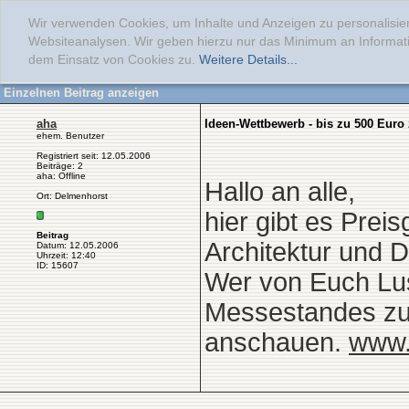
Wir verwenden Cookies, um Inhalte und Anzeigen zu personalisier
Websiteanalysen. Wir geben hierzu nur das Minimum an Informati
dem Einsatz von Cookies zu.
Weitere Details...
Einzelnen Beitrag anzeigen
aha
Ideen-Wettbewerb - bis zu 500 Euro 
ehem. Benutzer
Registriert seit: 12.05.2006
Beiträge: 2
aha: Offline
Hallo an alle,
Ort: Delmenhorst
hier gibt es Prei
Beitrag
Architektur und 
Datum: 12.05.2006
Uhrzeit: 12:40
ID: 15607
Wer von Euch Lust
Messestandes zu 
anschauen.
www.