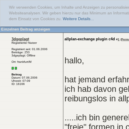
Wir verwenden Cookies, um Inhalte und Anzeigen zu personalisier
Websiteanalysen. Wir geben hierzu nur das Minimum an Informati
dem Einsatz von Cookies zu.
Weitere Details...
Einzelnen Beitrag anzeigen
3dgeplagt
allplan-exchange plugin c4d
#
1
(
Perm
Registrierter Nutzer
Registriert seit: 01.06.2006
Beiträge: 253
3dgeplagt: Offline
hallo,
Ort: frankfurt/M
Beitrag
hat jemand erfah
Datum: 07.06.2006
Uhrzeit: 07:09
ID: 16166
ich hab davon ge
reibungslos in all
.....ich bin gener
"freie" formen i