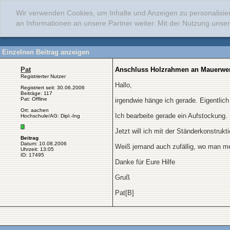
Wir verwenden Cookies, um Inhalte und Anzeigen zu personalisie
an Informationen an unsere Partner weiter. Mit der Nutzung uns
Einzelnen Beitrag anzeigen
Pat
Anschluss Holzrahmen an Mauerwe
Registrierter Nutzer
Hallo,
Registriert seit: 30.06.2006
Beiträge: 117
Pat: Offline
irgendwie hänge ich gerade. Eigentlich 
Ort: aachen
Ich bearbeite gerade ein Aufstockung
Hochschule/AG: Dipl.-Ing
Jetzt will ich mit der Ständerkonstru
Beitrag
Datum: 10.08.2006
Weiß jemand auch zufällig, wo man meh
Uhrzeit: 13:05
ID: 17495
Danke für Eure Hilfe
Gruß
Pat[B]