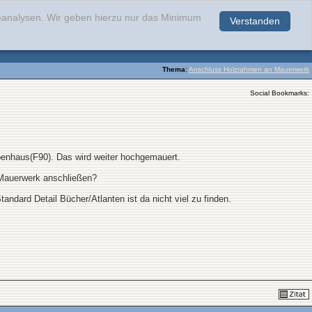
teanalysen. Wir geben hierzu nur das Minimum
Verstanden
.
Thema
:
Anschluss Holzrahmen an Mauerwerk
Social Bookmarks:
penhaus(F90). Das wird weiter hochgemauert.
 Mauerwerk anschließen?
ndard Detail Bücher/Atlanten ist da nicht viel zu finden.