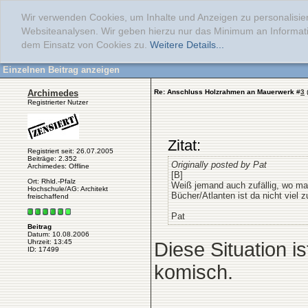
Wir verwenden Cookies, um Inhalte und Anzeigen zu personalisier
Websiteanalysen. Wir geben hierzu nur das Minimum an Informati
dem Einsatz von Cookies zu.
Weitere Details...
Einzelnen Beitrag anzeigen
Archimedes
Re: Anschluss Holzrahmen an Mauerwerk
#
3
Registrierter Nutzer
Zitat:
Registriert seit: 26.07.2005
Beiträge: 2.352
Originally posted by Pat
Archimedes: Offline
[B]
Ort: Rhld.-Pfalz
Weiß jemand auch zufällig, wo ma
Hochschule/AG: Architekt
Bücher/Atlanten ist da nicht viel z
freischaffend
Pat
Beitrag
Datum: 10.08.2006
Uhrzeit: 13:45
Diese Situation 
ID: 17499
komisch.