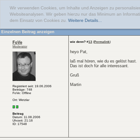
Wir verwenden Cookies, um Inhalte und Anzeigen zu personalisier
Websiteanalysen. Wir geben hierzu nur das Minimum an Informati
dem Einsatz von Cookies zu.
Weitere Details...
Einzelnen Beitrag anzeigen
FoVe
wie denn?
#
13
(
Permalink
)
Moderator
heyo Pat,
laß mal hören, wie du es gelöst hast.
Das ist doch für alle interessant.
Gruß
Martin
Registriert seit: 19.06.2006
Beiträge: 748
FoVe: Offline
Ort: Wetzlar
Beitrag
Datum: 11.08.2006
Uhrzeit: 21:16
ID: 17548