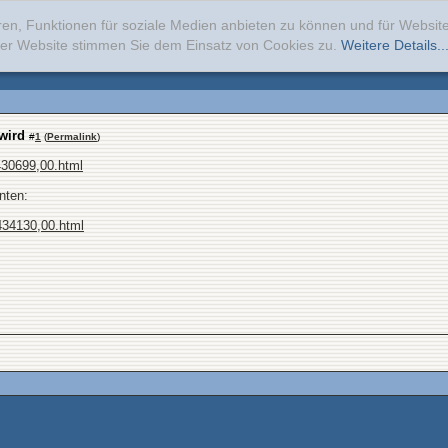
ren, Funktionen für soziale Medien anbieten zu können und für Websi
erer Website stimmen Sie dem Einsatz von Cookies zu.
Weitere Details..
wird
#
1
(
Permalink
)
.430699,00.html
nten:
.434130,00.html