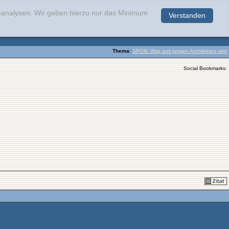
teanalysen. Wir geben hierzu nur das Minimum
Verstanden
.
Thema
:
SPON: Was aus jungen Architekten wird
Social Bookmarks: