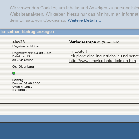
Wir verwenden Cookies, um Inhalte und Anzeigen zu personalisier
Websiteanalysen. Wir geben hierzu nur das Minimum an Informati
dem Einsatz von Cookies zu.
Weitere Details...
Einzelnen Beitrag anzeigen
alex23
Verladerampe
#
1
(
Permalink
)
Registrierter Nutzer
Hi Leute!!
Registriert seit: 04.09.2006
Ich plane eine Industriehalle und ben
Beiträge: 15
alex23: Offline
http://www.crawfordhafa.de/lmsa.htm
Ort: Oldenburg
Beitrag
Datum: 04.09.2006
Uhrzeit: 18:17
ID: 18095