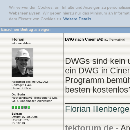
Wir verwenden Cookies, um Inhalte und Anzeigen zu personalisier
Websiteanalysen. Wir geben hierzu nur das Minimum an Informati
dem Einsatz von Cookies zu.
Weitere Details...
Einzelnen Beitrag anzeigen
Florian
DWG nach Cinema4D
#
1
(
Permalink
)
tektorumAdmin
DWGs sind kein 
ein DWG in Cinem
Programm bemühe
Registriert seit: 06.06.2002
Beiträge: 4.439
besten kostenlos
Florian: Offline
Ort: Berlin
______________
Hochschule/AG: Illenberger & Lilja
GbR / Anderhalten Architekten
Florian Illenberge
Beitrag
Datum: 07.10.2006
Uhrzeit: 02:58
ID: 18819
tektorum.de
-
Ar