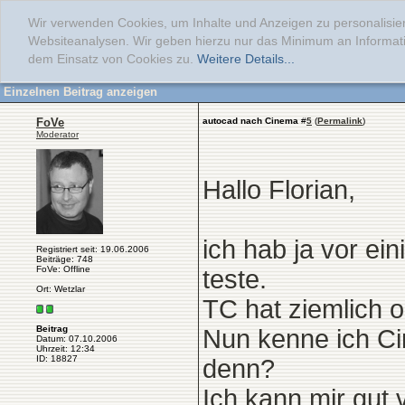
Wir verwenden Cookies, um Inhalte und Anzeigen zu personalisier
Websiteanalysen. Wir geben hierzu nur das Minimum an Informati
dem Einsatz von Cookies zu.
Weitere Details...
Einzelnen Beitrag anzeigen
FoVe
autocad nach Cinema
#
5
(
Permalink
)
Moderator
Hallo Florian,
ich hab ja vor ei
Registriert seit: 19.06.2006
Beiträge: 748
FoVe: Offline
teste.
Ort: Wetzlar
TC hat ziemlich o
Beitrag
Nun kenne ich Ci
Datum: 07.10.2006
Uhrzeit: 12:34
ID: 18827
denn?
Ich kann mir gut 