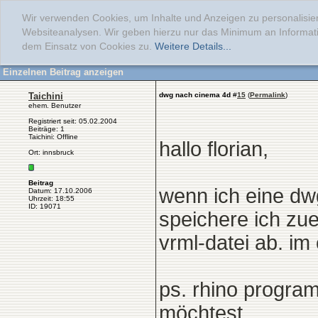
Wir verwenden Cookies, um Inhalte und Anzeigen zu personalisier
Websiteanalysen. Wir geben hierzu nur das Minimum an Informati
dem Einsatz von Cookies zu.
Weitere Details...
Einzelnen Beitrag anzeigen
Taichini
dwg nach cinema 4d
#
15
(
Permalink
)
ehem. Benutzer
Registriert seit: 05.02.2004
Beiträge: 1
Taichini: Offline
hallo florian,
Ort: innsbruck
Beitrag
wenn ich eine dw
Datum: 17.10.2006
Uhrzeit: 18:55
ID: 19071
speichere ich zu
vrml-datei ab. im
ps. rhino progra
möchtest..