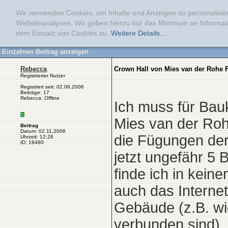
Wir verwenden Cookies, um Inhalte und Anzeigen zu personalisier
Websiteanalysen. Wir geben hierzu nur das Minimum an Informati
dem Einsatz von Cookies zu.
Weitere Details...
Einzelnen Beitrag anzeigen
Rebecca
Crown Hall von Mies van der Rohe
Registrierter Nutzer
Registriert seit: 02.06.2006
Beiträge: 17
Rebecca: Offline
Ich muss für Bauk
Mies van der Roh
Beitrag
Datum: 02.11.2006
die Fügungen der
Uhrzeit: 12:26
ID: 19480
jetzt ungefähr 5
finde ich in kei
auch das Internet
Gebäude (z.B. wi
verbunden sind). 