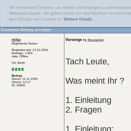
Wir verwenden Cookies, um Inhalte und Anzeigen zu personalisier
Websiteanalysen. Wir geben hierzu nur das Minimum an Informati
dem Einsatz von Cookies zu.
Weitere Details...
Einzelnen Beitrag anzeigen
mika
Vorsorge
#
1
(
Permalink
)
Registrierter Nutzer
Registriert seit: 13.11.2004
Beiträge: 1.832
mika: Offline
Tach Leute,
Ort: Berlin
Beitrag
Was meint Ihr ?
Datum: 10.11.2006
Uhrzeit: 12:17
ID: 19665
1. Einleitung
2. Fragen
1. Einleitung: