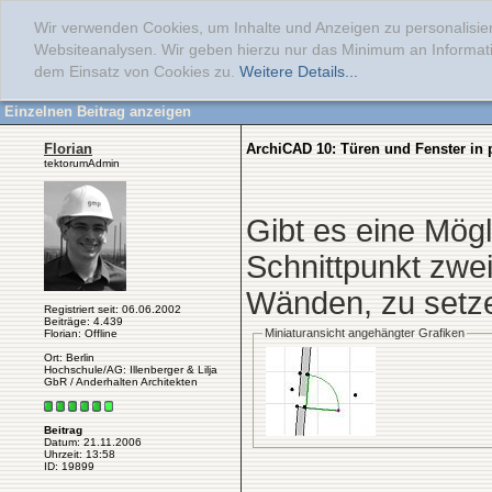
Wir verwenden Cookies, um Inhalte und Anzeigen zu personalisier
Websiteanalysen. Wir geben hierzu nur das Minimum an Informati
dem Einsatz von Cookies zu.
Weitere Details...
Einzelnen Beitrag anzeigen
Florian
ArchiCAD 10: Türen und Fenster in
tektorumAdmin
Gibt es eine Mög
Schnittpunkt zwe
Wänden, zu setz
Registriert seit: 06.06.2002
Beiträge: 4.439
Miniaturansicht angehängter Grafiken
Florian: Offline
Ort: Berlin
Hochschule/AG: Illenberger & Lilja
GbR / Anderhalten Architekten
Beitrag
Datum: 21.11.2006
Uhrzeit: 13:58
______________
ID: 19899