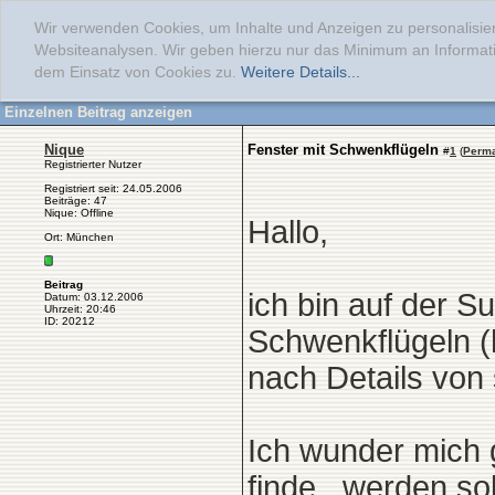
Wir verwenden Cookies, um Inhalte und Anzeigen zu personalisier
Websiteanalysen. Wir geben hierzu nur das Minimum an Informati
dem Einsatz von Cookies zu.
Weitere Details...
Einzelnen Beitrag anzeigen
Nique
Fenster mit Schwenkflügeln
#
1
(
Perma
Registrierter Nutzer
Registriert seit: 24.05.2006
Beiträge: 47
Nique: Offline
Hallo,
Ort: München
Beitrag
ich bin auf der S
Datum: 03.12.2006
Uhrzeit: 20:46
ID: 20212
Schwenkflügeln (
nach Details von
Ich wunder mich 
finde...werden s