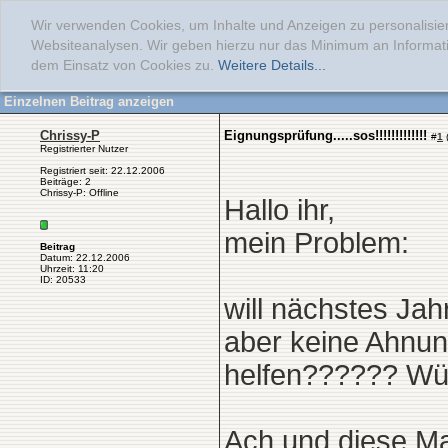
Wir verwenden Cookies, um Inhalte und Anzeigen zu personalisier
Websiteanalysen. Wir geben hierzu nur das Minimum an Informati
dem Einsatz von Cookies zu.
Weitere Details...
Einzelnen Beitrag anzeigen
Chrissy-P
Eignungsprüfung.....sos!!!!!!!!!!!!!
#
1
Registrierter Nutzer
Registriert seit: 22.12.2006
Beiträge: 2
Chrissy-P: Offline
Hallo ihr,
mein Problem:
Beitrag
Datum: 22.12.2006
Uhrzeit: 11:20
ID: 20533
will nächstes Jah
aber keine Ahnung
helfen?????? Würd
Ach und diese Ma