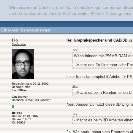
Wir verwenden Cookies, um Inhalte und Anzeigen zu personalisie
an Informationen an unsere Partner weiter. Mit der Nutzung uns
Einzelnen Beitrag anzeigen
Flo
Re: Graphikspeicher und CAD/3D
#
2
Moderator
Zitat:
Wann bringen mit 256MB RAM auf 
- Macht das für Illustrator oder P
Jein. Irgendwo empfiehlt Adobe für PS 
Registriert seit: 06.11.2002
Zitat:
Beiträge: 956
Flo: Offline
- Macht es beim Rendern einen Un
Ort: Bremen
Hochschule/AG: 3D Grafiker
Nein. Ausser Du nutzt diese 3D Engine 
Beitrag
Zitat:
Datum: 12.01.2007
Uhrzeit: 16:02
- Macht es beim 3D Arbeiten eine
ID: 20922
Ja. Wie stark, hängt vom Programm a