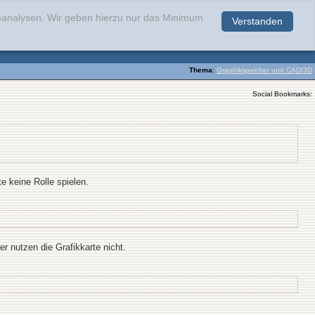
teanalysen. Wir geben hierzu nur das Minimum
Verstanden
.
Thema
:
Graphikspeicher und CAD/3D
Social Bookmarks:
e keine Rolle spielen.
r nutzen die Grafikkarte nicht.