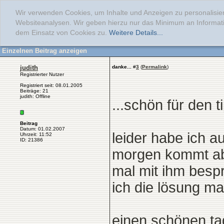
Wir verwenden Cookies, um Inhalte und Anzeigen zu personalisier
Websiteanalysen. Wir geben hierzu nur das Minimum an Informati
dem Einsatz von Cookies zu.
Weitere Details...
Einzelnen Beitrag anzeigen
judith
danke...
#
3
(
Permalink
)
Registrierter Nutzer
Registriert seit: 08.01.2005
Beiträge: 21
judith: Offline
...schön für den ti
Beitrag
Datum: 01.02.2007
leider habe ich a
Uhrzeit: 11:52
ID: 21386
morgen kommt abe
mal mit ihm besp
ich die lösung mal
einen schönen tag