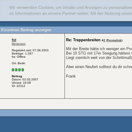
Wir verwenden Cookies, um Inhalte und Anzeigen zu personalisie
an Informationen an unsere Partner weiter. Mit der Nutzung uns
Einzelnen Beitrag anzeigen
fst
Re: Treppenbreiten
#
2
(
Permalink
)
Moderator
Mit der Breite hätte ich weniger ein P
Registriert seit: 07.08.2003
Bei 10 STG mit 17er Steigung hättest d
Beiträge: 1.267
fst: Offline
Liegt ziemlich weit von der Schrittmaß
Ort: Berlin
Aber einen Neufert solltest du dir sch
Frank
Beitrag
Datum: 02.03.2007
Uhrzeit: 16:08
ID: 22312