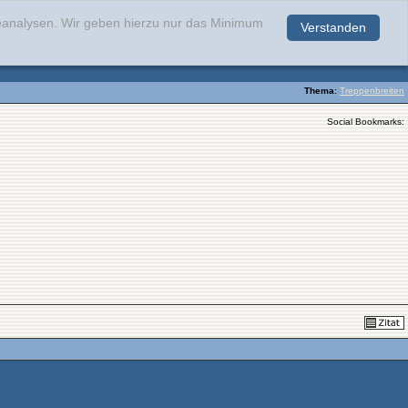
teanalysen. Wir geben hierzu nur das Minimum
Verstanden
.
Thema
:
Treppenbreiten
Social Bookmarks: