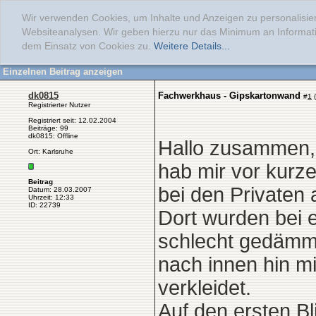
Wir verwenden Cookies, um Inhalte und Anzeigen zu personalisier
Websiteanalysen. Wir geben hierzu nur das Minimum an Informati
dem Einsatz von Cookies zu.
Weitere Details...
Einzelnen Beitrag anzeigen
dk0815
Fachwerkhaus - Gipskartonwand
#
1
(
Registrierter Nutzer
Registriert seit: 12.02.2004
Beiträge: 99
dk0815: Offline
Hallo zusammen,
Ort: Karlsruhe
hab mir vor kurz
Beitrag
bei den Privaten
Datum: 28.03.2007
Uhrzeit: 12:33
ID: 22739
Dort wurden bei 
schlecht gedämm
nach innen hin 
verkleidet.
Auf den ersten Bl