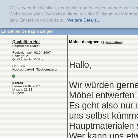
Wir verwenden Cookies, um Inhalte und Anzeigen zu personalisier
Websiteanalysen. Wir geben hierzu nur das Minimum an Informati
dem Einsatz von Cookies zu.
Weitere Details...
Einzelnen Beitrag anzeigen
Qualität in Hol
Möbel designen
#
1
(
Permalink
)
Registrierter Nutzer
Registriert seit: 02.04.2007
Beiträge: 2
Qualität in Hol: Offline
Hallo,
Ort: Berlin
Hochschule/AG: Tischlermeister
Wir würden gern
Beitrag
Datum: 06.04.2007
Uhrzeit: 21:12
Möbel entwerfen l
ID: 22953
Es geht also nur
uns selbst kümm
Hauptmaterialen s
Wer kann uns etw