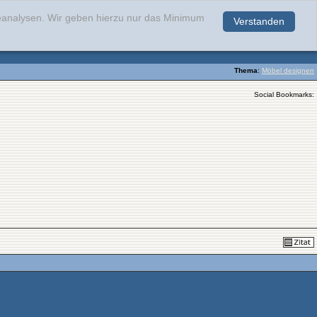
teanalysen. Wir geben hierzu nur das Minimum
Verstanden
.
Thema
:
Möbel designen
Social Bookmarks: