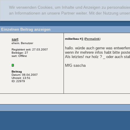
Wir verwenden Cookies, um Inhalte und Anzeigen zu personalisie
an Informationen an unsere Partner weiter. Mit der Nutzung uns
Einzelnen Beitrag anzeigen
sart
möbelbau
#
3
(
Permalink
)
ehem. Benutzer
hallo. würde auch gerne was entwerfen
Registriert seit: 27.03.2007
wenn ihr mehrere infos habt bitte post
Beiträge: 27
sart: Offline
Als letztes! nur holz ? _ oder auch st
MfG sascha
Beitrag
Datum: 08.04.2007
Uhrzeit: 13:51
ID: 22979