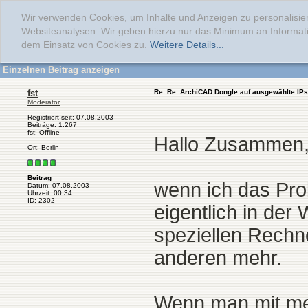
Wir verwenden Cookies, um Inhalte und Anzeigen zu personalisier
Websiteanalysen. Wir geben hierzu nur das Minimum an Informati
dem Einsatz von Cookies zu.
Weitere Details...
Einzelnen Beitrag anzeigen
fst
Re: Re: ArchiCAD Dongle auf ausgewählte IP
Moderator
Registriert seit: 07.08.2003
Beiträge: 1.267
fst: Offline
Hallo Zusammen
Ort: Berlin
Beitrag
wenn ich das Prob
Datum: 07.08.2003
Uhrzeit: 00:34
ID: 2302
eigentlich in der
speziellen Rechne
anderen mehr.
Wenn man mit meh