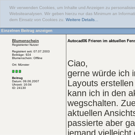
Wir verwenden Cookies, um Inhalte und Anzeigen zu personalisier
Websiteanalysen. Wir geben hierzu nur das Minimum an Informati
dem Einsatz von Cookies zu.
Weitere Details...
Einzelnen Beitrag anzeigen
Blumenschein
Autocad06 Frieren im aktuellen Fens
Registrierter Nutzer
Registriert seit: 07.07.2003
Beiträge: 924
Blumenschein: Offline
Ciao,
Ort: Münster
gerne würde ich 
Beitrag
Layouts erstelle
Datum: 09.06.2007
Uhrzeit: 16:04
ID: 24130
kann ich in den a
wegschalten. Zuer
aktuellen Ansicht
passierte aber ga
jemand vielleicht