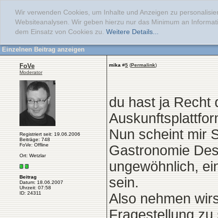
Wir verwenden Cookies, um Inhalte und Anzeigen zu personalisier
Websiteanalysen. Wir geben hierzu nur das Minimum an Informati
dem Einsatz von Cookies zu.
Weitere Details...
Einzelnen Beitrag anzeigen
FoVe
mika
#
5
(
Permalink
)
Moderator
du hast ja Recht 
Auskunftsplattfor
Nun scheint mir S
Registriert seit: 19.06.2006
Beiträge: 748
FoVe: Offline
Gastronomie Des
Ort: Wetzlar
ungewöhnlich, ei
Beitrag
sein.
Datum: 18.06.2007
Uhrzeit: 07:58
ID: 24311
Also nehmen wirs 
Fragestellung zu 