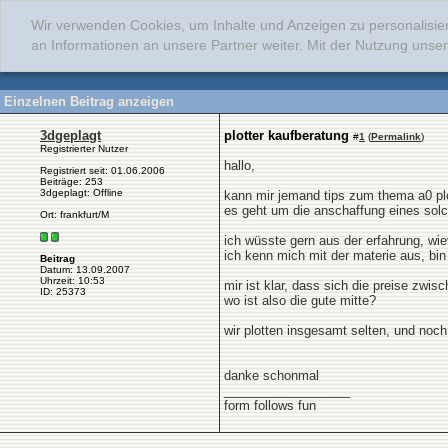
Wir verwenden Cookies, um Inhalte und Anzeigen zu personalisie
an Informationen an unsere Partner weiter. Mit der Nutzung uns
Einzelnen Beitrag anzeigen
3dgeplagt
plotter kaufberatung
#
1
(
Permalink
)
Registrierter Nutzer
hallo,
Registriert seit: 01.06.2006
Beiträge: 253
3dgeplagt: Offline
kann mir jemand tips zum thema a0 pl
es geht um die anschaffung eines solc
Ort: frankfurt/M
ich wüsste gern aus der erfahrung, wi
ich kenn mich mit der materie aus, bi
Beitrag
Datum: 13.09.2007
Uhrzeit: 10:53
mir ist klar, dass sich die preise zwi
ID: 25373
wo ist also die gute mitte?
wir plotten insgesamt selten, und noch
danke schonmal
__________________
form follows fun