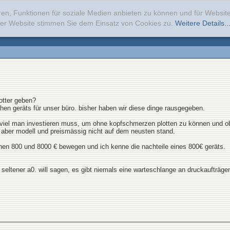
ren, Funktionen für soziale Medien anbieten zu können und für Websi
erer Website stimmen Sie dem Einsatz von Cookies zu.
Weitere Details..
otter geben?
hen geräts für unser büro. bisher haben wir diese dinge rausgegeben.
eviel man investieren muss, um ohne kopfschmerzen plotten zu können und ob
n aber modell und preismässig nicht auf dem neusten stand.
schen 800 und 8000 € bewegen und ich kenne die nachteile eines 800€ geräts.
 seltener a0. will sagen, es gibt niemals eine warteschlange an druckaufträge