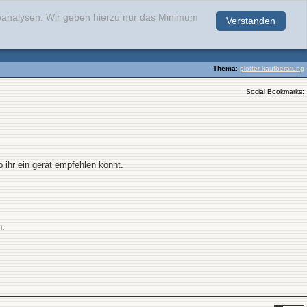
teanalysen. Wir geben hierzu nur das Minimum
Verstanden
.
Thema
:
plotter kaufberatung
Social Bookmarks:
 ihr ein gerät empfehlen könnt.
n.