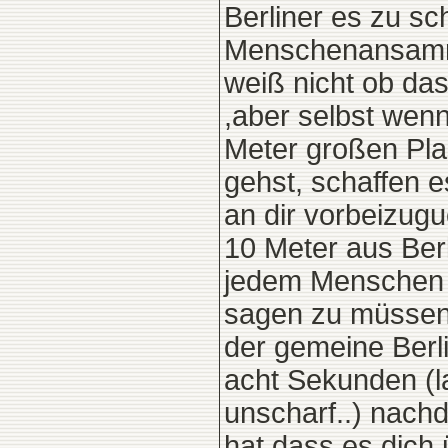
Berliner es zu sc
Menschenansamm
weiß nicht ob das 
,aber selbst wenn
Meter großen Plas
gehst, schaffen e
an dir vorbeizugu
10 Meter aus Ber
jedem Menschen p
sagen zu müssen 
der gemeine Berl
acht Sekunden (l
unscharf..) nach
hat dass es dich 