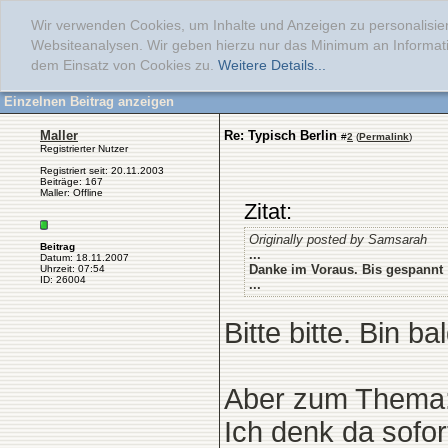
Wir verwenden Cookies, um Inhalte und Anzeigen zu personalisier
Websiteanalysen. Wir geben hierzu nur das Minimum an Informati
dem Einsatz von Cookies zu.
Weitere Details...
Einzelnen Beitrag anzeigen
Maller
Re: Typisch Berlin
#
2
(
Permalink
)
Registrierter Nutzer
Registriert seit: 20.11.2003
Beiträge: 167
Maller: Offline
Zitat:
Originally posted by Samsarah
Beitrag
...
Datum: 18.11.2007
Danke im Voraus. Bis gespannt 
Uhrzeit: 07:54
ID: 26004
...
Bitte bitte. Bin bal
Aber zum Thema
Ich denk da sofo