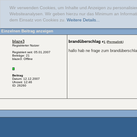
Wir verwenden Cookies, um Inhalte und Anzeigen zu personalisier
Websiteanalysen. Wir geben hierzu nur das Minimum an Informati
dem Einsatz von Cookies zu.
Weitere Details...
Einzelnen Beitrag anzeigen
blaze3
brandüberschlag
#
1
(
Permalink
)
Registrierter Nutzer
hallo hab ne frage zum brandüberschla
Registriert seit: 05.01.2007
Beiträge: 21
blaze3: Offline
Beitrag
Datum: 12.12.2007
Uhrzeit: 12:46
ID: 26260