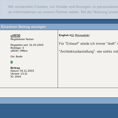
Wir verwenden Cookies, um Inhalte und Anzeigen zu personalisie
an Informationen an unsere Partner weiter. Mit der Nutzung uns
Einzelnen Beitrag anzeigen
ulf030
English
#
11
(
Permalink
)
Registrierter Nutzer
Für "Entwurf" würde ich immer "draft"
Registriert seit: 31.03.2003
Beiträge: 3
ulf030: Offline
"Architekturdarstellung": wie siehts m
Ort: Berlin
Beitrag
Datum: 04.11.2003
Uhrzeit: 13:11
ID: 2644