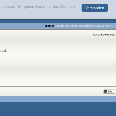
teanalysen. Wir geben hierzu nur das Minimum
Verstanden
.
Thema
:
Englisch für Architekturdarstellung und Entwurf???
Social Bookmarks:
test.