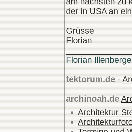
am nächsten zu k
der in USA an eine
Grüsse
Florian
______________
Florian Illenberge
tektorum.de
-
Ar
archinoah.de
Ar
Architektur St
Architekturfot
Termine und 