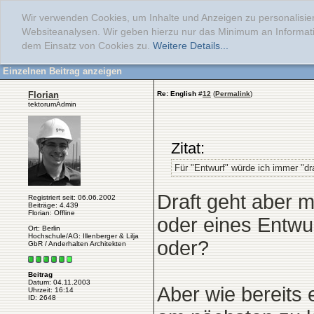
Wir verwenden Cookies, um Inhalte und Anzeigen zu personalisier
Websiteanalysen. Wir geben hierzu nur das Minimum an Informati
dem Einsatz von Cookies zu.
Weitere Details...
Einzelnen Beitrag anzeigen
Florian
Re: English
#
12
(
Permalink
)
tektorumAdmin
Zitat:
Für "Entwurf" würde ich immer "dr
Draft geht aber 
Registriert seit: 06.06.2002
Beiträge: 4.439
Florian: Offline
oder eines Entwu
Ort: Berlin
Hochschule/AG: Illenberger & Lilja
oder?
GbR / Anderhalten Architekten
Beitrag
Datum: 04.11.2003
Aber wie bereits 
Uhrzeit: 16:14
ID: 2648