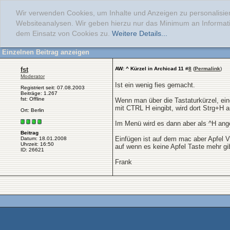
Wir verwenden Cookies, um Inhalte und Anzeigen zu personalisier
Websiteanalysen. Wir geben hierzu nur das Minimum an Informati
dem Einsatz von Cookies zu.
Weitere Details...
Einzelnen Beitrag anzeigen
fst
AW: ^ Kürzel in Archicad 11
#
8
(
Permalink
)
Moderator
Ist ein wenig fies gemacht.
Registriert seit: 07.08.2003
Beiträge: 1.267
fst: Offline
Wenn man über die Tastaturkürzel, ein
mit CTRL H eingibt, wird dort Strg+H a
Ort: Berlin
Im Menü wird es dann aber als ^H ang
Beitrag
Einfügen ist auf dem mac aber Apfel V
Datum: 18.01.2008
Uhrzeit: 16:50
auf wenn es keine Apfel Taste mehr gi
ID: 26621
Frank