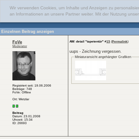
Wir verwenden Cookies, um Inhalte und Anzeigen zu personalisie
an Informationen an unsere Partner weiter. Mit der Nutzung uns
Einzelnen Beitrag anzeigen
FoVe
AW: detail "tapetentür"
#
15
(
Permalink
)
Moderator
uups - Zeichnung vergessen.
Miniaturansicht angehängter Grafiken
Registriert seit: 19.06.2006
Beiträge: 748
FoVe: Offline
Ort: Wetzlar
Beitrag
Datum: 23.01.2008
Uhrzeit: 15:34
ID: 26693