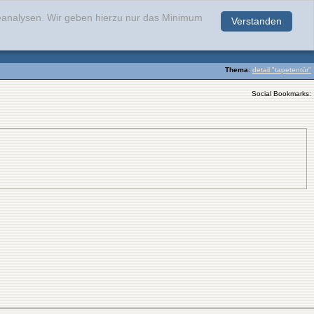
teanalysen. Wir geben hierzu nur das Minimum
Verstanden
.
Thema
:
detail "tapetentür"
Social Bookmarks: