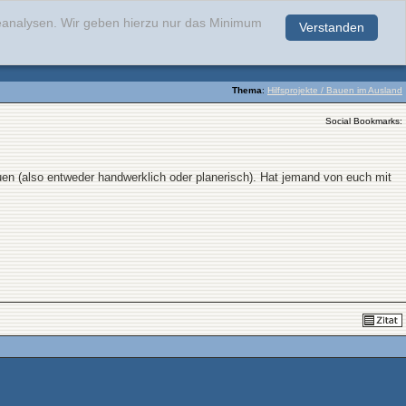
teanalysen. Wir geben hierzu nur das Minimum
Verstanden
.
Thema
:
Hilfsprojekte / Bauen im Ausland
Social Bookmarks:
en (also entweder handwerklich oder planerisch). Hat jemand von euch mit