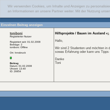
Wir verwenden Cookies, um Inhalte und Anzeigen zu personalisie
an Informationen an unsere Partner weiter. Mit der Nutzung uns
Einzelnen Beitrag anzeigen
toniboni
Hilfsprojekte / Bauen im Ausland
#
1
Registrierter Nutzer
Hallo,
Registriert seit: 01.02.2008
Beiträge: 2
toniboni: Offline
Wir sind 2 Studenten und möchten in d
sowas Erfahrung oder kann uns Tipps
Ort: Innsbruck
Danke
Toni
Beitrag
Datum: 01.02.2008
Uhrzeit: 13:40
ID: 26854