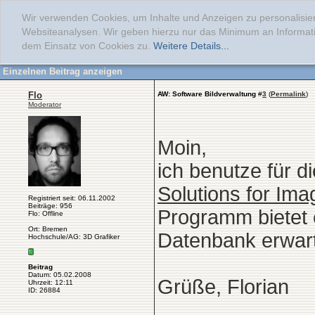
Wir verwenden Cookies, um Inhalte und Anzeigen zu personalisier
Websiteanalysen. Wir geben hierzu nur das Minimum an Informati
dem Einsatz von Cookies zu.
Weitere Details...
Einzelnen Beitrag anzeigen
Flo
AW: Software Bildverwaltung
#
3
(
Permalink
)
Moderator
Moin,
ich benutze für 
Solutions for Im
Registriert seit: 06.11.2002
Beiträge: 956
Programm bietet e
Flo: Offline
Ort: Bremen
Datenbank erwart
Hochschule/AG: 3D Grafiker
Beitrag
Datum: 05.02.2008
Grüße, Florian
Uhrzeit: 12:11
ID: 26884
______________