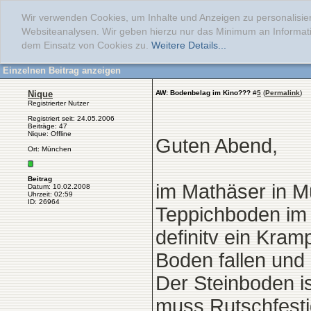
Wir verwenden Cookies, um Inhalte und Anzeigen zu personalisier
Websiteanalysen. Wir geben hierzu nur das Minimum an Informati
dem Einsatz von Cookies zu.
Weitere Details...
Einzelnen Beitrag anzeigen
Nique
AW: Bodenbelag im Kino???
#
5
(
Permalink
)
Registrierter Nutzer
Registriert seit: 24.05.2006
Beiträge: 47
Nique: Offline
Guten Abend,
Ort: München
Beitrag
im Mathäser in M
Datum: 10.02.2008
Uhrzeit: 02:59
ID: 26964
Teppichboden im 
definitv ein Kram
Boden fallen und 
Der Steinboden is
muss Rutschfesti