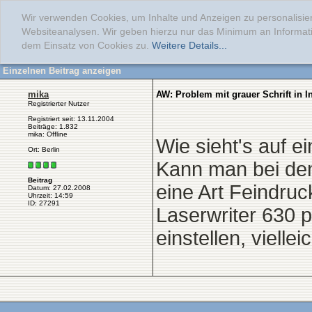
Wir verwenden Cookies, um Inhalte und Anzeigen zu personalisier
Websiteanalysen. Wir geben hierzu nur das Minimum an Informati
dem Einsatz von Cookies zu.
Weitere Details...
Einzelnen Beitrag anzeigen
mika
AW: Problem mit grauer Schrift in 
Registrierter Nutzer
Registriert seit: 13.11.2004
Beiträge: 1.832
mika: Offline
Wie sieht's auf e
Ort: Berlin
Kann man bei dem
Beitrag
eine Art Feindruc
Datum: 27.02.2008
Uhrzeit: 14:59
ID: 27291
Laserwriter 630 
einstellen, viell