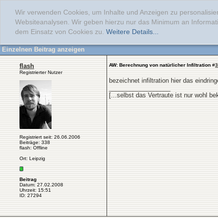
Wir verwenden Cookies, um Inhalte und Anzeigen zu personalisier
Websiteanalysen. Wir geben hierzu nur das Minimum an Informati
dem Einsatz von Cookies zu.
Weitere Details...
Einzelnen Beitrag anzeigen
flash
AW: Berechnung von natürlicher Infiltration
#
3
Registrierter Nutzer
bezeichnet infiltration hier das eindri
__________________
[...selbst das Vertraute ist nur wohl 
Registriert seit: 26.06.2006
Beiträge: 338
flash: Offline
Ort: Leipzig
Beitrag
Datum: 27.02.2008
Uhrzeit: 15:51
ID: 27294